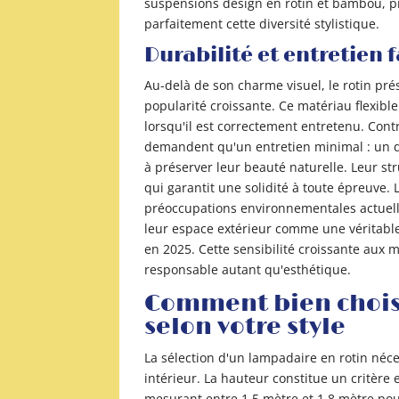
suspensions design en rotin et bambou, pr
parfaitement cette diversité stylistique.
Durabilité et entretien f
Au-delà de son charme visuel, le rotin pré
popularité croissante. Ce matériau flexibl
lorsqu'il est correctement entretenu. Cont
demandent qu'un entretien minimal : un d
à préserver leur beauté naturelle. Leur str
qui garantit une solidité à toute épreuve
préoccupations environnementales actuell
leur espace extérieur comme une véritable
en 2025. Cette sensibilité croissante aux 
responsable autant qu'esthétique.
Comment bien choisi
selon votre style
La sélection d'un lampadaire en rotin néce
intérieur. La hauteur constitue un critèr
mesurant entre 1,5 mètre et 1,8 mètre po