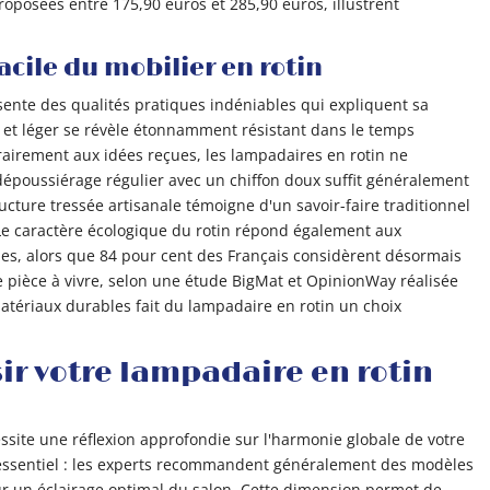
oposées entre 175,90 euros et 285,90 euros, illustrent
acile du mobilier en rotin
sente des qualités pratiques indéniables qui expliquent sa
e et léger se révèle étonnamment résistant dans le temps
rairement aux idées reçues, les lampadaires en rotin ne
époussiérage régulier avec un chiffon doux suffit généralement
ucture tressée artisanale témoigne d'un savoir-faire traditionnel
. Le caractère écologique du rotin répond également aux
es, alors que 84 pour cent des Français considèrent désormais
 pièce à vivre, selon une étude BigMat et OpinionWay réalisée
matériaux durables fait du lampadaire en rotin un choix
r votre lampadaire en rotin
ssite une réflexion approfondie sur l'harmonie globale de votre
e essentiel : les experts recommandent généralement des modèles
ur un éclairage optimal du salon. Cette dimension permet de