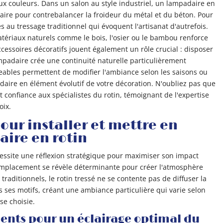
aux couleurs. Dans un salon au style industriel, un lampadaire en
aire pour contrebalancer la froideur du métal et du béton. Pour
es au tressage traditionnel qui évoquent l'artisanat d'autrefois.
atériaux naturels comme le bois, l'osier ou le bambou renforce
ccessoires décoratifs jouent également un rôle crucial : disposer
ampadaire crée une continuité naturelle particulièrement
geables permettent de modifier l'ambiance selon les saisons ou
daire en élément évolutif de votre décoration. N'oubliez pas que
it confiance aux spécialistes du rotin, témoignant de l'expertise
oix.
our installer et mettre en
aire en rotin
cessite une réflexion stratégique pour maximiser son impact
l'emplacement se révèle déterminante pour créer l'atmosphère
raditionnels, le rotin tressé ne se contente pas de diffuser la
ers ses motifs, créant une ambiance particulière qui varie selon
se choisie.
ents pour un éclairage optimal du