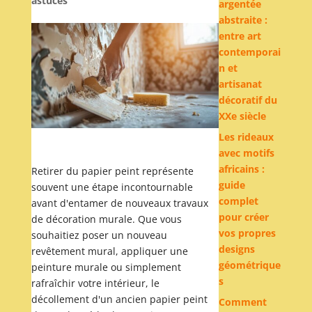
astuces
argentée
abstraite :
entre art
contemporai
n et
artisanat
décoratif du
XXe siècle
Les rideaux
avec motifs
africains :
Retirer du papier peint représente
guide
souvent une étape incontournable
complet
avant d'entamer de nouveaux travaux
pour créer
de décoration murale. Que vous
vos propres
souhaitiez poser un nouveau
designs
revêtement mural, appliquer une
géométrique
peinture murale ou simplement
s
rafraîchir votre intérieur, le
décollement d'un ancien papier peint
Comment